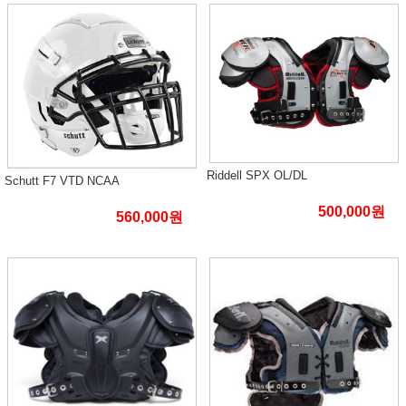
Riddell SPX OL/DL
Schutt F7 VTD NCAA
500,000원
560,000원