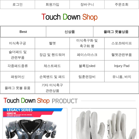
로그인
회원가입
장바구니
주문조회
Best
신상품
플래그 풋볼상품
미식축구화 및
미식축구공
헬멧
스포츠테이프
축구화 뽕
숄더패드 및
장갑 및 핸드워머
페이스마스크
헬멧관련부품
관련부품
각종패드종류
체스트패드
블록킹sled
Injury Pad
패씽머신
손목밴드 및 패드
팀훈련장비
유니폼, 바지
기타 미식축구
플래그 풋볼 용품
관련상품